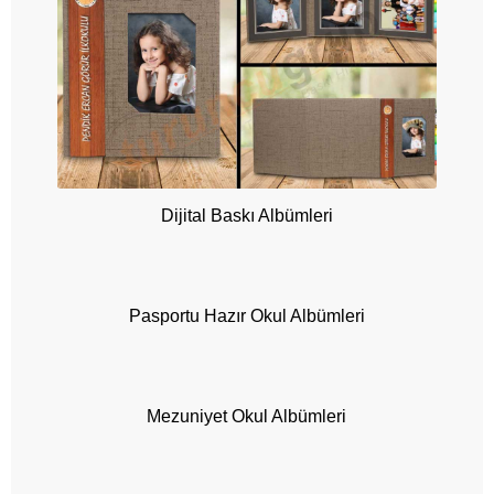
e
t
l
e
r
S
e
l
e
f
o
Dijital Baskı Albümleri
n
E
d
i
l
Pasportu Hazır Okul Albümleri
e
n
Mezuniyet Okul Albümleri