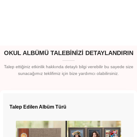
OKUL ALBÜMÜ TALEBİNİZİ DETAYLANDIRIN
Talep ettiğiniz etkinlik hakkında detaylı bilgi verebilir bu sayede size
sunacağımız teklifimiz için bize yardımcı olabilirsiniz.
B
Talep Edilen Albüm Türü
u
H
i
z
m